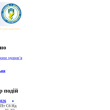
й день медичної сестри та медичного брата
|||
Всесвітній день безпеки та здоров’я на робо
но
они здоров’я
ьня
р подій
2026
Пт
Сб
Нд