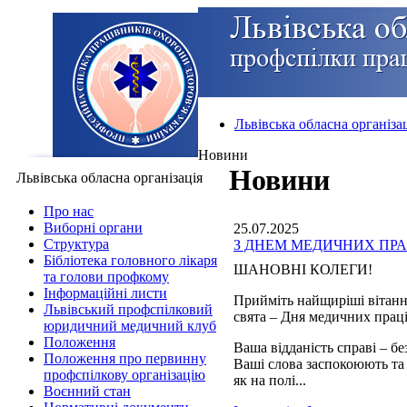
Львівська обласна організа
Новини
Новини
Львівська обласна організація
Про нас
Виборні органи
25.07.2025
Структура
З ДНЕМ МЕДИЧНИХ ПРА
Бібліотека головного лікаря
ШАНОВНІ КОЛЕГИ!
та голови профкому
Інформаційні листи
Прийміть найщиріші вітанн
Львівський профспілковий
свята – Дня медичних прац
юридичний медичний клуб
Положення
Ваша відданість справі – б
Положення про первинну
Ваші слова заспокоюють та
профспілкову організацію
як на полі...
Воєнний стан