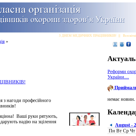
З ДНЕМ МЕДИЧНИХ ПРАЦІВНИКІВ!
|||
Всесвітні
ція
»
Актуаль
Реформи охор
України....
ЦІВНИКІВ!
Приймал
немає новин.
я з нагоди професійного
івників!
Календа
езцінна! Ваші руки рятують,
 дарують надію на зцілення
August - 
Пн
Вт
Ср
Чт