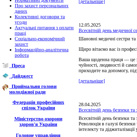
Нормативні документи
[детальніше]
Про захист персональних
даних
Колективні договори та
угоди
12.05.2025
Актуальні питання з оплати
Всесвітній день медичної с
праці
Соціально-економічний
Шановні медичні сестри та 
захист
Щиро вітаємо вас із профе
Інформаційно-аналітична
робота
Ваша щоденна праця — це з
чуйності, людяності й сам
Преса
приходите на допомогу, під
Дайджест
[детальніше]
Приймальня голови
молодіжної ради
Федерація професійних
28.04.2025
спілок України
Всесвітній день безпеки та 
Всесвітній день безпеки та 
Міністерство охорони
Революція в галузі безпеки
здоров'я України
інтелекту та діджиталізації 
Головне управління