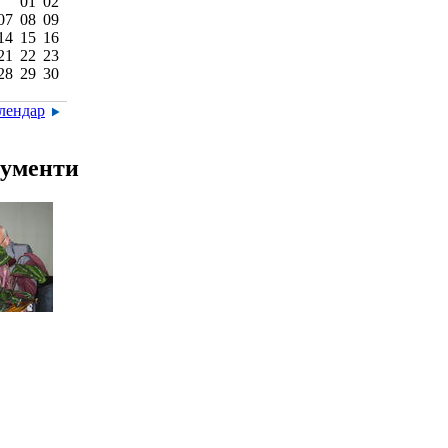
01
02
07
08
09
14
15
16
21
22
23
28
29
30
алендар
ументи