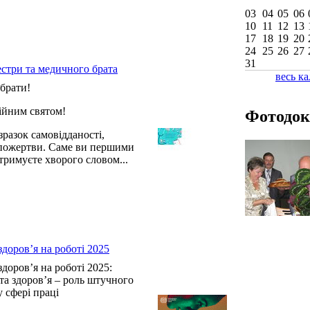
03
04
05
06
10
11
12
13
17
18
19
20
24
25
26
27
31
естри та медичного брата
весь к
брати!
сійним святом!
Фотодок
разок самовідданості,
опожертви. Саме ви першими
тримуєте хворого словом...
здоров’я на роботі 2025
здоров’я на роботі 2025:
 та здоров’я – роль штучного
у сфері праці