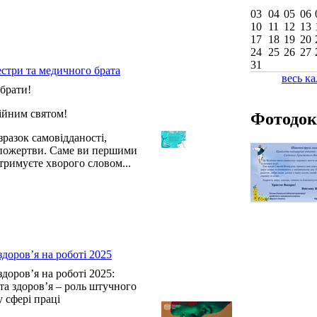
03
04
05
06
10
11
12
13
17
18
19
20
24
25
26
27
31
естри та медичного брата
весь к
брати!
сійним святом!
Фотодок
разок самовідданості,
опожертви. Саме ви першими
тримуєте хворого словом...
здоров’я на роботі 2025
здоров’я на роботі 2025:
 та здоров’я – роль штучного
у сфері праці