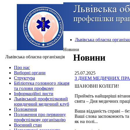
Львівська обласна організа
Новини
Новини
Львівська обласна організація
Про нас
Виборні органи
25.07.2025
Структура
З ДНЕМ МЕДИЧНИХ ПРА
Бібліотека головного лікаря
ШАНОВНІ КОЛЕГИ!
та голови профкому
Інформаційні листи
Прийміть найщиріші вітанн
Львівський профспілковий
свята – Дня медичних прац
юридичний медичний клуб
Положення
Ваша відданість справі – б
Положення про первинну
Ваші слова заспокоюють та
профспілкову організацію
як на полі...
Воєнний стан