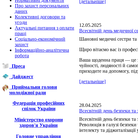
Нормативні документи
[детальніше]
Про захист персональних
даних
Колективні договори та
угоди
12.05.2025
Актуальні питання з оплати
Всесвітній день медичної с
праці
Соціально-економічний
Шановні медичні сестри та 
захист
Щиро вітаємо вас із профе
Інформаційно-аналітична
робота
Ваша щоденна праця — це з
чуйності, людяності й сам
Преса
приходите на допомогу, під
Дайджест
[детальніше]
Приймальня голови
молодіжної ради
Федерація професійних
28.04.2025
спілок України
Всесвітній день безпеки та 
Всесвітній день безпеки та 
Міністерство охорони
Революція в галузі безпеки
здоров'я України
інтелекту та діджиталізації 
Головне управління