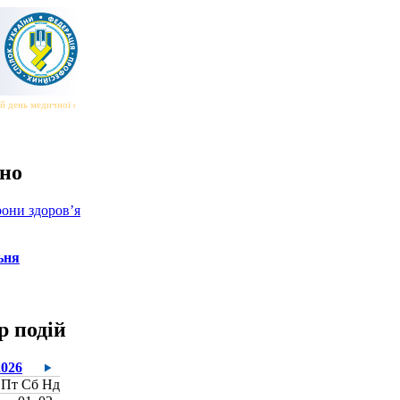
 день медичної сестри та медичного брата
|||
Всесвітній день безпеки та здоров’я на робот
но
они здоров’я
ьня
р подій
2026
Пт
Сб
Нд