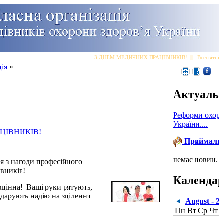
З ДНЕМ МЕДИЧНИХ ПРАЦІВНИКІВ!
|||
Всесвітній
ція
»
Актуаль
Реформи охор
України....
ЦІВНИКІВ!
Приймал
немає новин.
я з нагоди професійного
івників!
Календа
езцінна! Ваші руки рятують,
 дарують надію на зцілення
August - 
Пн
Вт
Ср
Чт