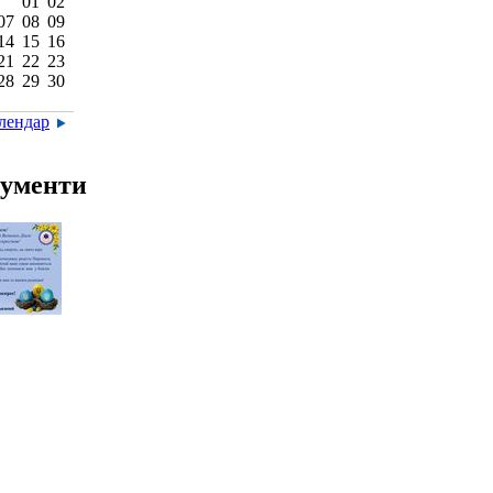
01
02
07
08
09
14
15
16
21
22
23
28
29
30
алендар
ументи