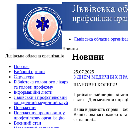
Львівська обласна організа
Новини
Новини
Львівська обласна організація
Про нас
Виборні органи
25.07.2025
Структура
З ДНЕМ МЕДИЧНИХ ПРА
Бібліотека головного лікаря
ШАНОВНІ КОЛЕГИ!
та голови профкому
Інформаційні листи
Прийміть найщиріші вітанн
Львівський профспілковий
свята – Дня медичних прац
юридичний медичний клуб
Положення
Ваша відданість справі – б
Положення про первинну
Ваші слова заспокоюють та
профспілкову організацію
як на полі...
Воєнний стан