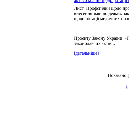
актів України щодо ротації
Лист Профспілки щодо про
внесення змін до деяких за
щодо ротації медичних пра
Проєкту Закону України «П
законодавчих актів...
[детальніше]
Показано р
1