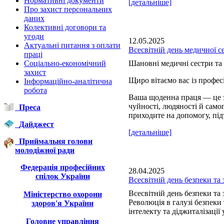
Нормативні документи
[детальніше]
Про захист персональних
даних
Колективні договори та
угоди
12.05.2025
Актуальні питання з оплати
Всесвітній день медичної с
праці
Соціально-економічний
Шановні медичні сестри та 
захист
Щиро вітаємо вас із профе
Інформаційно-аналітична
робота
Ваша щоденна праця — це з
чуйності, людяності й сам
Преса
приходите на допомогу, під
Дайджест
[детальніше]
Приймальня голови
молодіжної ради
Федерація професійних
28.04.2025
спілок України
Всесвітній день безпеки та 
Всесвітній день безпеки та 
Міністерство охорони
Революція в галузі безпеки
здоров'я України
інтелекту та діджиталізації 
Головне управління