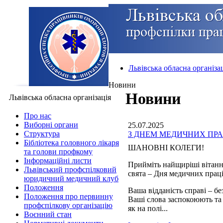
Львівська обласна організа
Новини
Новини
Львівська обласна організація
Про нас
Виборні органи
25.07.2025
Структура
З ДНЕМ МЕДИЧНИХ ПРА
Бібліотека головного лікаря
ШАНОВНІ КОЛЕГИ!
та голови профкому
Інформаційні листи
Прийміть найщиріші вітанн
Львівський профспілковий
свята – Дня медичних прац
юридичний медичний клуб
Положення
Ваша відданість справі – б
Положення про первинну
Ваші слова заспокоюють та
профспілкову організацію
як на полі...
Воєнний стан