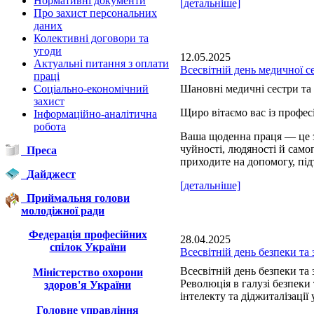
Нормативні документи
[детальніше]
Про захист персональних
даних
Колективні договори та
угоди
12.05.2025
Актуальні питання з оплати
Всесвітній день медичної с
праці
Соціально-економічний
Шановні медичні сестри та 
захист
Щиро вітаємо вас із профе
Інформаційно-аналітична
робота
Ваша щоденна праця — це з
чуйності, людяності й сам
Преса
приходите на допомогу, під
Дайджест
[детальніше]
Приймальня голови
молодіжної ради
Федерація професійних
28.04.2025
спілок України
Всесвітній день безпеки та 
Всесвітній день безпеки та 
Міністерство охорони
Революція в галузі безпеки
здоров'я України
інтелекту та діджиталізації 
Головне управління