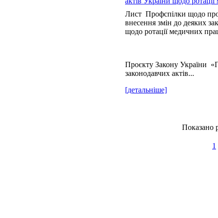
актів України щодо ротації
Лист Профспілки щодо про
внесення змін до деяких за
щодо ротації медичних пра
Проєкту Закону України «П
законодавчих актів...
[детальніше]
Показано р
1