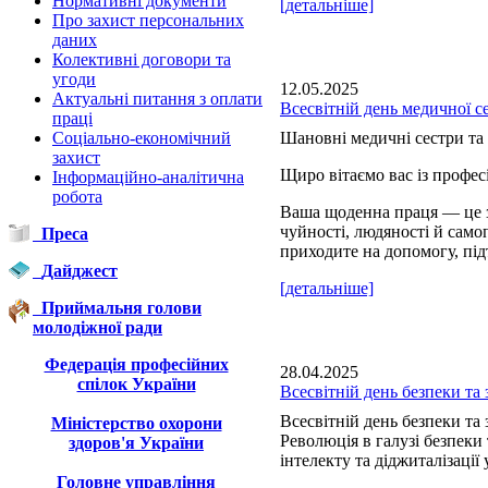
Нормативні документи
[детальніше]
Про захист персональних
даних
Колективні договори та
угоди
12.05.2025
Актуальні питання з оплати
Всесвітній день медичної с
праці
Соціально-економічний
Шановні медичні сестри та 
захист
Щиро вітаємо вас із профе
Інформаційно-аналітична
робота
Ваша щоденна праця — це з
чуйності, людяності й сам
Преса
приходите на допомогу, під
Дайджест
[детальніше]
Приймальня голови
молодіжної ради
Федерація професійних
28.04.2025
спілок України
Всесвітній день безпеки та 
Всесвітній день безпеки та 
Міністерство охорони
Революція в галузі безпеки
здоров'я України
інтелекту та діджиталізації 
Головне управління