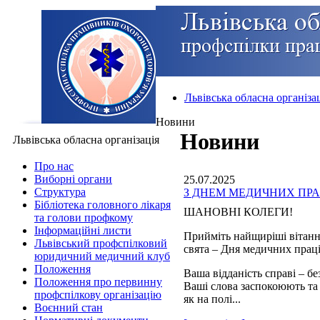
Львівська обласна організа
Новини
Новини
Львівська обласна організація
Про нас
Виборні органи
25.07.2025
Структура
З ДНЕМ МЕДИЧНИХ ПРА
Бібліотека головного лікаря
ШАНОВНІ КОЛЕГИ!
та голови профкому
Інформаційні листи
Прийміть найщиріші вітанн
Львівський профспілковий
свята – Дня медичних прац
юридичний медичний клуб
Положення
Ваша відданість справі – б
Положення про первинну
Ваші слова заспокоюють та
профспілкову організацію
як на полі...
Воєнний стан