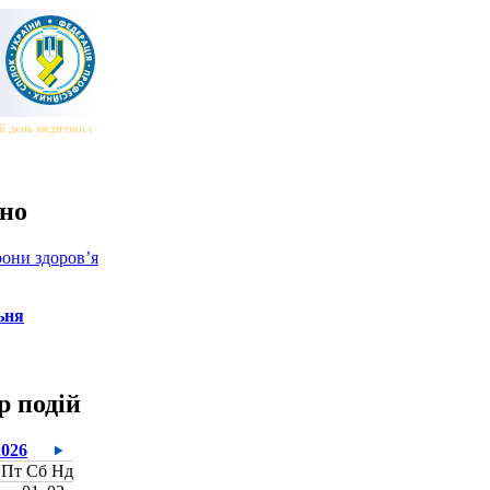
 день медичної сестри та медичного брата
|||
Всесвітній день безпеки та здоров’я на робот
но
они здоров’я
ьня
р подій
2026
Пт
Сб
Нд