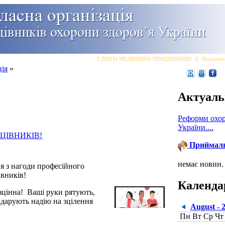
З ДНЕМ МЕДИЧНИХ ПРАЦІВНИКІВ!
|||
Всесвітній
ція
»
Актуаль
Реформи охор
України....
ЦІВНИКІВ!
Приймал
немає новин.
я з нагоди професійного
івників!
Календа
езцінна! Ваші руки рятують,
 дарують надію на зцілення
August - 
Пн
Вт
Ср
Чт