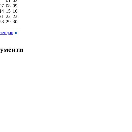
01
02
07
08
09
14
15
16
21
22
23
28
29
30
алендар
ументи