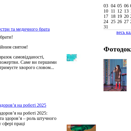
03
04
05
06
10
11
12
13
17
18
19
20
24
25
26
27
31
естри та медичного брата
весь к
брати!
сійним святом!
Фотодок
разок самовідданості,
опожертви. Саме ви першими
тримуєте хворого словом...
здоров’я на роботі 2025
здоров’я на роботі 2025:
 та здоров’я – роль штучного
у сфері праці