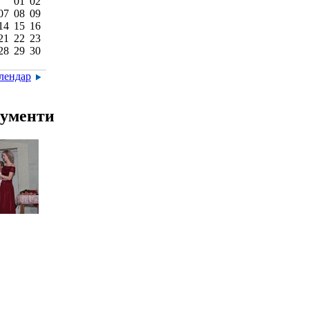
01
02
07
08
09
14
15
16
21
22
23
28
29
30
алендар
ументи