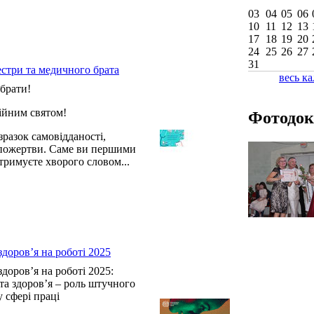
03
04
05
06
10
11
12
13
17
18
19
20
24
25
26
27
31
естри та медичного брата
весь к
брати!
сійним святом!
Фотодок
разок самовідданості,
опожертви. Саме ви першими
тримуєте хворого словом...
здоров’я на роботі 2025
здоров’я на роботі 2025:
 та здоров’я – роль штучного
у сфері праці