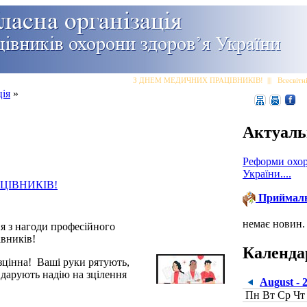
З ДНЕМ МЕДИЧНИХ ПРАЦІВНИКІВ!
|||
Всесвітні
ція
»
Актуаль
Реформи охор
України....
ЦІВНИКІВ!
Приймал
немає новин.
я з нагоди професійного
івників!
Календа
езцінна! Ваші руки рятують,
 дарують надію на зцілення
August - 
Пн
Вт
Ср
Чт