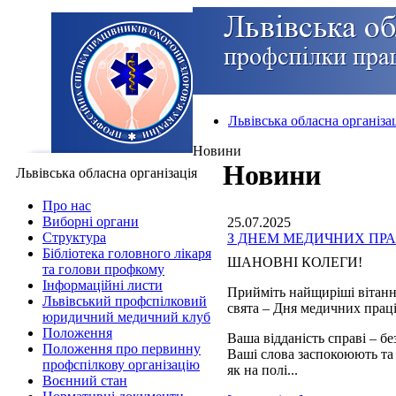
Львівська обласна організа
Новини
Новини
Львівська обласна організація
Про нас
Виборні органи
25.07.2025
Структура
З ДНЕМ МЕДИЧНИХ ПРА
Бібліотека головного лікаря
ШАНОВНІ КОЛЕГИ!
та голови профкому
Інформаційні листи
Прийміть найщиріші вітанн
Львівський профспілковий
свята – Дня медичних прац
юридичний медичний клуб
Положення
Ваша відданість справі – б
Положення про первинну
Ваші слова заспокоюють та
профспілкову організацію
як на полі...
Воєнний стан