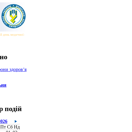
й день медичної сестри та медичного брата
|||
Всесвітній день безпеки та здоров’я на робо
но
они здоров’я
ьня
р подій
2026
Пт
Сб
Нд