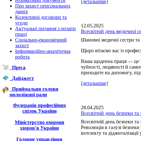
Нормативні документи
[детальніше]
Про захист персональних
даних
Колективні договори та
угоди
12.05.2025
Актуальні питання з оплати
Всесвітній день медичної с
праці
Соціально-економічний
Шановні медичні сестри та 
захист
Щиро вітаємо вас із профе
Інформаційно-аналітична
робота
Ваша щоденна праця — це з
чуйності, людяності й сам
Преса
приходите на допомогу, під
Дайджест
[детальніше]
Приймальня голови
молодіжної ради
Федерація професійних
28.04.2025
спілок України
Всесвітній день безпеки та 
Всесвітній день безпеки та 
Міністерство охорони
Революція в галузі безпеки
здоров'я України
інтелекту та діджиталізації 
Головне управління