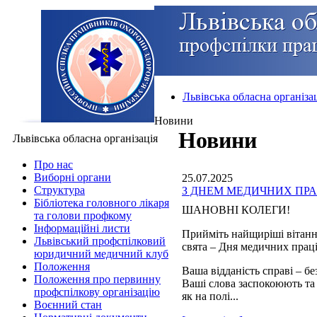
Львівська обласна організа
Новини
Новини
Львівська обласна організація
Про нас
Виборні органи
25.07.2025
Структура
З ДНЕМ МЕДИЧНИХ ПРА
Бібліотека головного лікаря
ШАНОВНІ КОЛЕГИ!
та голови профкому
Інформаційні листи
Прийміть найщиріші вітанн
Львівський профспілковий
свята – Дня медичних прац
юридичний медичний клуб
Положення
Ваша відданість справі – б
Положення про первинну
Ваші слова заспокоюють та
профспілкову організацію
як на полі...
Воєнний стан