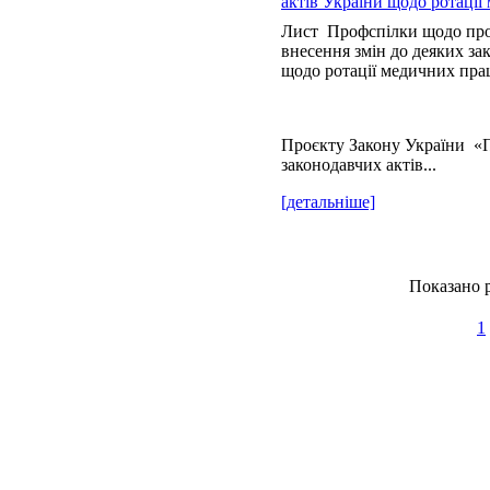
актів України щодо ротації
Лист Профспілки щодо про
внесення змін до деяких за
щодо ротації медичних пра
Проєкту Закону України «П
законодавчих актів...
[детальніше]
Показано р
1