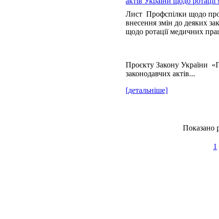
актів України щодо ротації
Лист Профспілки щодо про
внесення змін до деяких за
щодо ротації медичних пра
Проєкту Закону України «П
законодавчих актів...
[детальніше]
Показано р
1