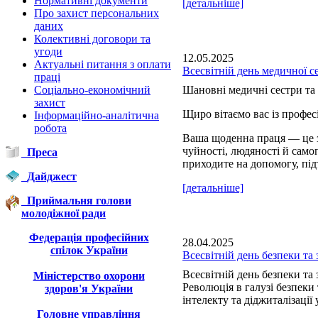
Нормативні документи
[детальніше]
Про захист персональних
даних
Колективні договори та
угоди
12.05.2025
Актуальні питання з оплати
Всесвітній день медичної с
праці
Соціально-економічний
Шановні медичні сестри та 
захист
Щиро вітаємо вас із профе
Інформаційно-аналітична
робота
Ваша щоденна праця — це з
чуйності, людяності й сам
Преса
приходите на допомогу, під
Дайджест
[детальніше]
Приймальня голови
молодіжної ради
Федерація професійних
28.04.2025
спілок України
Всесвітній день безпеки та 
Всесвітній день безпеки та 
Міністерство охорони
Революція в галузі безпеки
здоров'я України
інтелекту та діджиталізації 
Головне управління