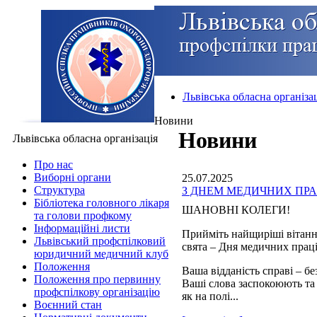
Львівська обласна організа
Новини
Новини
Львівська обласна організація
Про нас
Виборні органи
25.07.2025
Структура
З ДНЕМ МЕДИЧНИХ ПРА
Бібліотека головного лікаря
ШАНОВНІ КОЛЕГИ!
та голови профкому
Інформаційні листи
Прийміть найщиріші вітанн
Львівський профспілковий
свята – Дня медичних прац
юридичний медичний клуб
Положення
Ваша відданість справі – б
Положення про первинну
Ваші слова заспокоюють та
профспілкову організацію
як на полі...
Воєнний стан