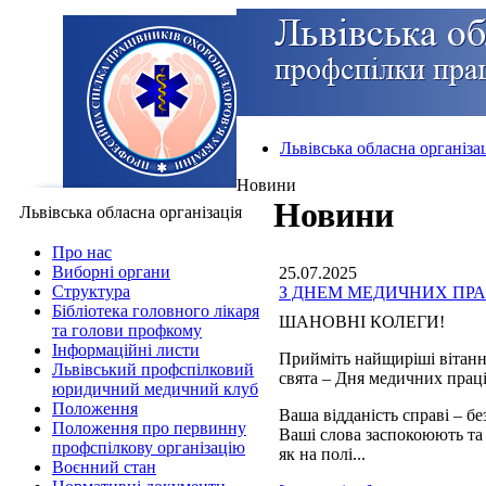
Львівська обласна організа
Новини
Новини
Львівська обласна організація
Про нас
Виборні органи
25.07.2025
Структура
З ДНЕМ МЕДИЧНИХ ПРА
Бібліотека головного лікаря
ШАНОВНІ КОЛЕГИ!
та голови профкому
Інформаційні листи
Прийміть найщиріші вітанн
Львівський профспілковий
свята – Дня медичних прац
юридичний медичний клуб
Положення
Ваша відданість справі – б
Положення про первинну
Ваші слова заспокоюють та
профспілкову організацію
як на полі...
Воєнний стан