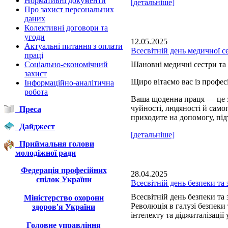
Нормативні документи
[детальніше]
Про захист персональних
даних
Колективні договори та
угоди
12.05.2025
Актуальні питання з оплати
Всесвітній день медичної с
праці
Соціально-економічний
Шановні медичні сестри та 
захист
Щиро вітаємо вас із профе
Інформаційно-аналітична
робота
Ваша щоденна праця — це з
чуйності, людяності й сам
Преса
приходите на допомогу, під
Дайджест
[детальніше]
Приймальня голови
молодіжної ради
Федерація професійних
28.04.2025
спілок України
Всесвітній день безпеки та 
Всесвітній день безпеки та 
Міністерство охорони
Революція в галузі безпеки
здоров'я України
інтелекту та діджиталізації 
Головне управління