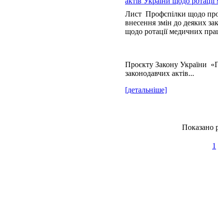
актів України щодо ротації
Лист Профспілки щодо про
внесення змін до деяких за
щодо ротації медичних пра
Проєкту Закону України «П
законодавчих актів...
[детальніше]
Показано р
1