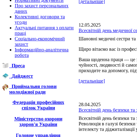
Нормативні документи
[детальніше]
Про захист персональних
даних
Колективні договори та
угоди
12.05.2025
Актуальні питання з оплати
Всесвітній день медичної с
праці
Соціально-економічний
Шановні медичні сестри та 
захист
Щиро вітаємо вас із профе
Інформаційно-аналітична
робота
Ваша щоденна праця — це з
чуйності, людяності й сам
Преса
приходите на допомогу, під
Дайджест
[детальніше]
Приймальня голови
молодіжної ради
Федерація професійних
28.04.2025
спілок України
Всесвітній день безпеки та 
Всесвітній день безпеки та 
Міністерство охорони
Революція в галузі безпеки
здоров'я України
інтелекту та діджиталізації 
Головне управління