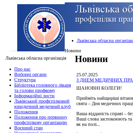
Львівська обласна організа
Новини
Новини
Львівська обласна організація
Про нас
Виборні органи
25.07.2025
Структура
З ДНЕМ МЕДИЧНИХ ПРА
Бібліотека головного лікаря
ШАНОВНІ КОЛЕГИ!
та голови профкому
Інформаційні листи
Прийміть найщиріші вітанн
Львівський профспілковий
свята – Дня медичних прац
юридичний медичний клуб
Положення
Ваша відданість справі – б
Положення про первинну
Ваші слова заспокоюють та
профспілкову організацію
як на полі...
Воєнний стан