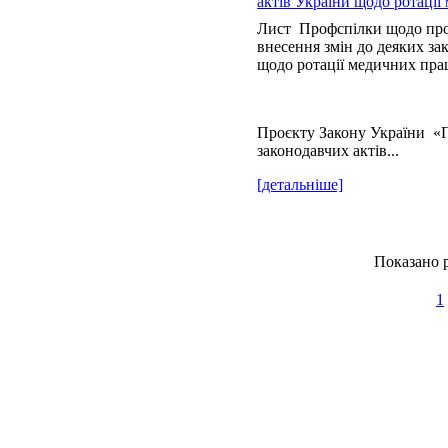
актів України щодо ротації
Лист Профспілки щодо про
внесення змін до деяких за
щодо ротації медичних пра
Проєкту Закону України «П
законодавчих актів...
[детальніше]
Показано р
1