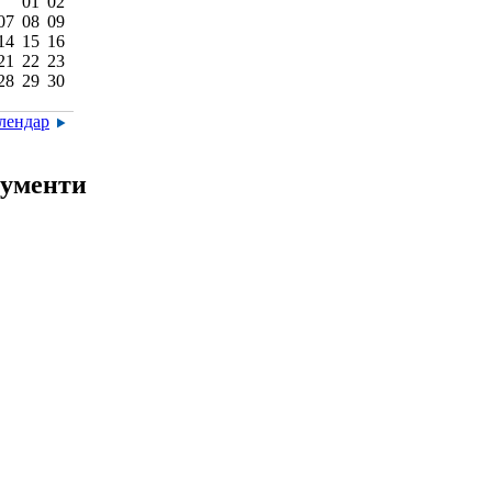
01
02
07
08
09
14
15
16
21
22
23
28
29
30
алендар
ументи