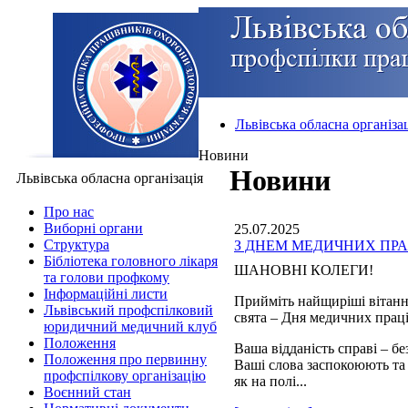
Львівська обласна організа
Новини
Новини
Львівська обласна організація
Про нас
Виборні органи
25.07.2025
Структура
З ДНЕМ МЕДИЧНИХ ПРА
Бібліотека головного лікаря
ШАНОВНІ КОЛЕГИ!
та голови профкому
Інформаційні листи
Прийміть найщиріші вітанн
Львівський профспілковий
свята – Дня медичних прац
юридичний медичний клуб
Положення
Ваша відданість справі – б
Положення про первинну
Ваші слова заспокоюють та
профспілкову організацію
як на полі...
Воєнний стан