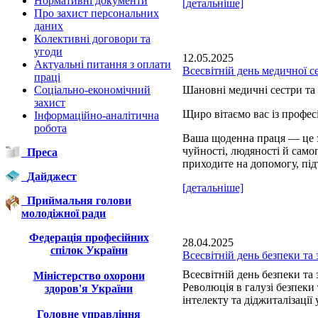
Нормативні документи
[детальніше]
Про захист персональних
даних
Колективні договори та
угоди
12.05.2025
Актуальні питання з оплати
Всесвітній день медичної с
праці
Соціально-економічний
Шановні медичні сестри та 
захист
Щиро вітаємо вас із профе
Інформаційно-аналітична
робота
Ваша щоденна праця — це з
чуйності, людяності й сам
Преса
приходите на допомогу, під
Дайджест
[детальніше]
Приймальня голови
молодіжної ради
Федерація професійних
28.04.2025
спілок України
Всесвітній день безпеки та 
Всесвітній день безпеки та 
Міністерство охорони
Революція в галузі безпеки
здоров'я України
інтелекту та діджиталізації 
Головне управління