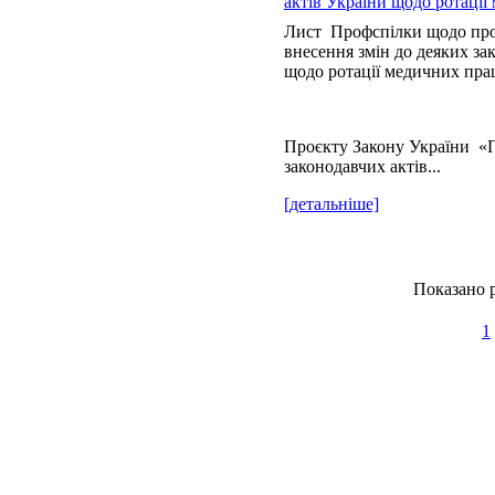
актів України щодо ротації
Лист Профспілки щодо про
внесення змін до деяких за
щодо ротації медичних пра
Проєкту Закону України «П
законодавчих актів...
[детальніше]
Показано р
1