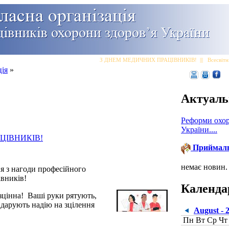
З ДНЕМ МЕДИЧНИХ ПРАЦІВНИКІВ!
|||
Всесвітні
ція
»
Актуаль
Реформи охор
України....
ЦІВНИКІВ!
Приймал
немає новин.
я з нагоди професійного
івників!
Календа
езцінна! Ваші руки рятують,
 дарують надію на зцілення
August - 
Пн
Вт
Ср
Чт