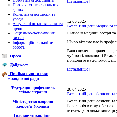
Нормативні документи
[детальніше]
Про захист персональних
даних
Колективні договори та
угоди
12.05.2025
Актуальні питання з оплати
Всесвітній день медичної с
праці
Соціально-економічний
Шановні медичні сестри та 
захист
Щиро вітаємо вас із профе
Інформаційно-аналітична
робота
Ваша щоденна праця — це з
чуйності, людяності й сам
Преса
приходите на допомогу, під
Дайджест
[детальніше]
Приймальня голови
молодіжної ради
Федерація професійних
28.04.2025
спілок України
Всесвітній день безпеки та 
Всесвітній день безпеки та 
Міністерство охорони
Революція в галузі безпеки
здоров'я України
інтелекту та діджиталізації 
Головне управління