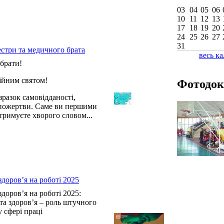
03
04
05
06
10
11
12
13
17
18
19
20
24
25
26
27
31
естри та медичного брата
весь к
брати!
сійним святом!
Фотодок
разок самовідданості,
опожертви. Саме ви першими
тримуєте хворого словом...
здоров’я на роботі 2025
здоров’я на роботі 2025:
 та здоров’я – роль штучного
у сфері праці