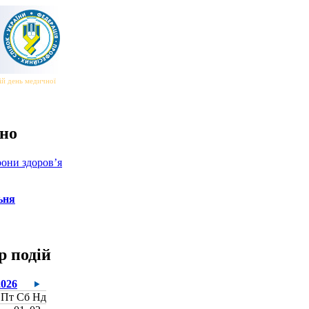
й день медичної сестри та медичного брата
|||
Всесвітній день безпеки та здоров’я на робо
но
они здоров’я
ьня
р подій
2026
Пт
Сб
Нд