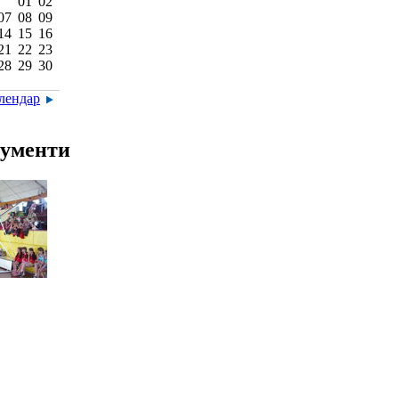
01
02
07
08
09
14
15
16
21
22
23
28
29
30
алендар
ументи