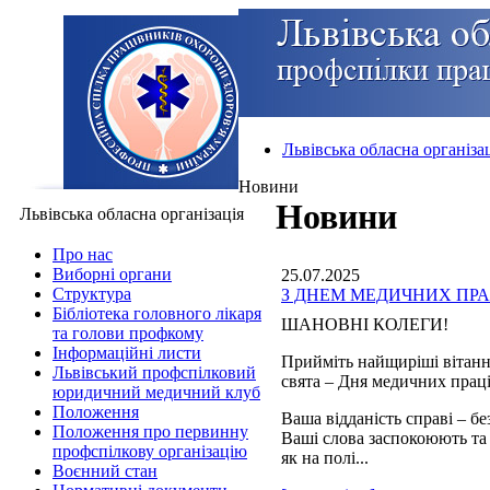
Львівська обласна організа
Новини
Новини
Львівська обласна організація
Про нас
Виборні органи
25.07.2025
Структура
З ДНЕМ МЕДИЧНИХ ПРА
Бібліотека головного лікаря
ШАНОВНІ КОЛЕГИ!
та голови профкому
Інформаційні листи
Прийміть найщиріші вітанн
Львівський профспілковий
свята – Дня медичних прац
юридичний медичний клуб
Положення
Ваша відданість справі – б
Положення про первинну
Ваші слова заспокоюють та
профспілкову організацію
як на полі...
Воєнний стан