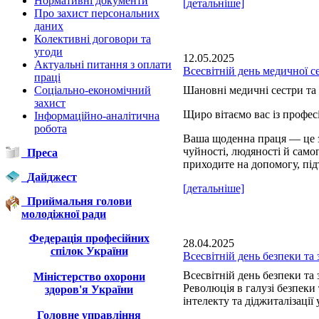
Нормативні документи
[детальніше]
Про захист персональних
даних
Колективні договори та
угоди
12.05.2025
Актуальні питання з оплати
Всесвітній день медичної с
праці
Соціально-економічний
Шановні медичні сестри та 
захист
Щиро вітаємо вас із профе
Інформаційно-аналітична
робота
Ваша щоденна праця — це з
чуйності, людяності й сам
Преса
приходите на допомогу, під
Дайджест
[детальніше]
Приймальня голови
молодіжної ради
Федерація професійних
28.04.2025
спілок України
Всесвітній день безпеки та 
Всесвітній день безпеки та 
Міністерство охорони
Революція в галузі безпеки
здоров'я України
інтелекту та діджиталізації 
Головне управління