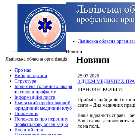
Львівська обласна організа
Новини
Новини
Львівська обласна організація
Про нас
Виборні органи
25.07.2025
Структура
З ДНЕМ МЕДИЧНИХ ПРА
Бібліотека головного лікаря
ШАНОВНІ КОЛЕГИ!
та голови профкому
Інформаційні листи
Прийміть найщиріші вітанн
Львівський профспілковий
свята – Дня медичних прац
юридичний медичний клуб
Положення
Ваша відданість справі – б
Положення про первинну
Ваші слова заспокоюють та
профспілкову організацію
як на полі...
Воєнний стан