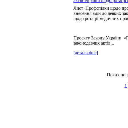
актів України щодо ротації
Лист Профспілки щодо про
внесення змін до деяких за
щодо ротації медичних пра
Проєкту Закону України «П
законодавчих актів...
[детальніше]
Показано р
1