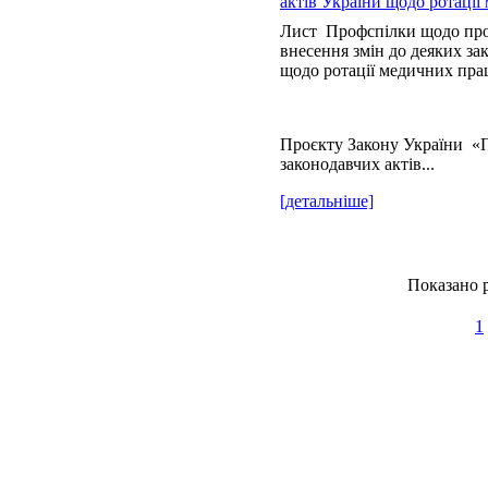
актів України щодо ротації
Лист Профспілки щодо про
внесення змін до деяких за
щодо ротації медичних пра
Проєкту Закону України «П
законодавчих актів...
[детальніше]
Показано р
1