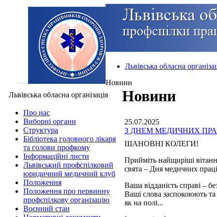
Львівська обласна організа
Новини
Новини
Львівська обласна організація
Про нас
Виборні органи
25.07.2025
Структура
З ДНЕМ МЕДИЧНИХ ПРА
Бібліотека головного лікаря
ШАНОВНІ КОЛЕГИ!
та голови профкому
Інформаційні листи
Прийміть найщиріші вітанн
Львівський профспілковий
свята – Дня медичних прац
юридичний медичний клуб
Положення
Ваша відданість справі – б
Положення про первинну
Ваші слова заспокоюють та
профспілкову організацію
як на полі...
Воєнний стан