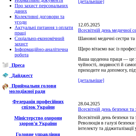
Нормативні документи
[детальніше]
Про захист персональних
даних
Колективні договори та
угоди
12.05.2025
Актуальні питання з оплати
Всесвітній день медичної с
праці
Соціально-економічний
Шановні медичні сестри та 
захист
Щиро вітаємо вас із профе
Інформаційно-аналітична
робота
Ваша щоденна праця — це з
чуйності, людяності й сам
Преса
приходите на допомогу, під
Дайджест
[детальніше]
Приймальня голови
молодіжної ради
Федерація професійних
28.04.2025
спілок України
Всесвітній день безпеки та 
Всесвітній день безпеки та 
Міністерство охорони
Революція в галузі безпеки
здоров'я України
інтелекту та діджиталізації 
Головне управління