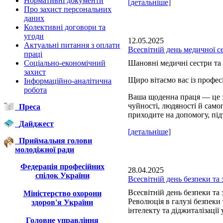
Нормативні документи
[детальніше]
Про захист персональних
даних
Колективні договори та
угоди
12.05.2025
Актуальні питання з оплати
Всесвітній день медичної с
праці
Соціально-економічний
Шановні медичні сестри та 
захист
Щиро вітаємо вас із профе
Інформаційно-аналітична
робота
Ваша щоденна праця — це з
чуйності, людяності й сам
Преса
приходите на допомогу, під
Дайджест
[детальніше]
Приймальня голови
молодіжної ради
Федерація професійних
28.04.2025
спілок України
Всесвітній день безпеки та 
Всесвітній день безпеки та 
Міністерство охорони
Революція в галузі безпеки
здоров'я України
інтелекту та діджиталізації 
Головне управління