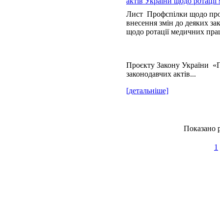
актів України щодо ротації
Лист Профспілки щодо про
внесення змін до деяких за
щодо ротації медичних пра
Проєкту Закону України «П
законодавчих актів...
[детальніше]
Показано р
1