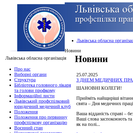
Львівська обласна організа
Новини
Новини
Львівська обласна організація
Про нас
Виборні органи
25.07.2025
Структура
З ДНЕМ МЕДИЧНИХ ПРА
Бібліотека головного лікаря
ШАНОВНІ КОЛЕГИ!
та голови профкому
Інформаційні листи
Прийміть найщиріші вітанн
Львівський профспілковий
свята – Дня медичних прац
юридичний медичний клуб
Положення
Ваша відданість справі – б
Положення про первинну
Ваші слова заспокоюють та
профспілкову організацію
як на полі...
Воєнний стан