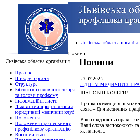
Львівська обласна організа
Новини
Новини
Львівська обласна організація
Про нас
Виборні органи
25.07.2025
Структура
З ДНЕМ МЕДИЧНИХ ПРА
Бібліотека головного лікаря
ШАНОВНІ КОЛЕГИ!
та голови профкому
Інформаційні листи
Прийміть найщиріші вітанн
Львівський профспілковий
свята – Дня медичних прац
юридичний медичний клуб
Положення
Ваша відданість справі – б
Положення про первинну
Ваші слова заспокоюють та
профспілкову організацію
як на полі...
Воєнний стан