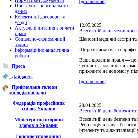
Нормативні документи
[детальніше]
Про захист персональних
даних
Колективні договори та
угоди
12.05.2025
Актуальні питання з оплати
Всесвітній день медичної с
праці
Соціально-економічний
Шановні медичні сестри та 
захист
Щиро вітаємо вас із профе
Інформаційно-аналітична
робота
Ваша щоденна праця — це з
чуйності, людяності й сам
Преса
приходите на допомогу, під
Дайджест
[детальніше]
Приймальня голови
молодіжної ради
Федерація професійних
28.04.2025
спілок України
Всесвітній день безпеки та 
Всесвітній день безпеки та 
Міністерство охорони
Революція в галузі безпеки
здоров'я України
інтелекту та діджиталізації 
Головне управління