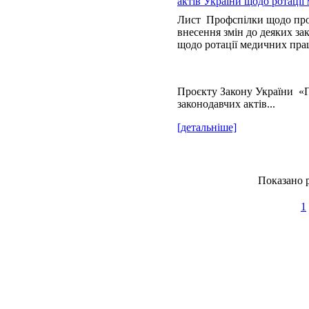
актів України щодо ротації
Лист Профспілки щодо про
внесення змін до деяких за
щодо ротації медичних пра
Проєкту Закону України «П
законодавчих актів...
[детальніше]
Показано р
1