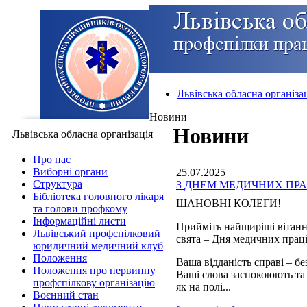
Львівська обласна організа
Новини
Новини
Львівська обласна організація
Про нас
Виборні органи
25.07.2025
Структура
З ДНЕМ МЕДИЧНИХ ПРА
Бібліотека головного лікаря
ШАНОВНІ КОЛЕГИ!
та голови профкому
Інформаційні листи
Прийміть найщиріші вітанн
Львівський профспілковий
свята – Дня медичних прац
юридичний медичний клуб
Положення
Ваша відданість справі – б
Положення про первинну
Ваші слова заспокоюють та
профспілкову організацію
як на полі...
Воєнний стан