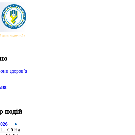
 день медичної сестри та медичного брата
|||
Всесвітній день безпеки та здоров’я на робот
но
они здоров’я
ьня
р подій
2026
Пт
Сб
Нд