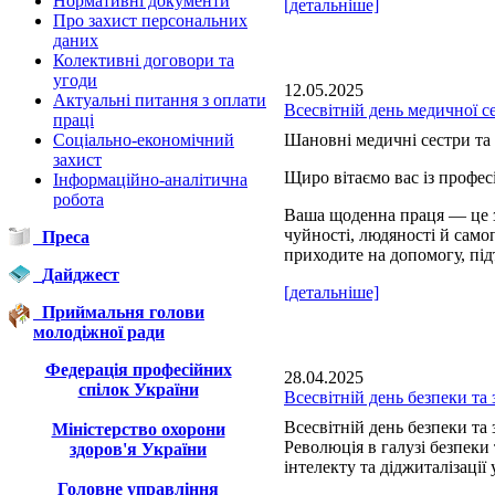
Нормативні документи
[детальніше]
Про захист персональних
даних
Колективні договори та
угоди
12.05.2025
Актуальні питання з оплати
Всесвітній день медичної с
праці
Соціально-економічний
Шановні медичні сестри та 
захист
Щиро вітаємо вас із профе
Інформаційно-аналітична
робота
Ваша щоденна праця — це з
чуйності, людяності й сам
Преса
приходите на допомогу, під
Дайджест
[детальніше]
Приймальня голови
молодіжної ради
Федерація професійних
28.04.2025
спілок України
Всесвітній день безпеки та 
Всесвітній день безпеки та 
Міністерство охорони
Революція в галузі безпеки
здоров'я України
інтелекту та діджиталізації 
Головне управління