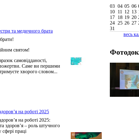
03
04
05
06
10
11
12
13
17
18
19
20
24
25
26
27
31
естри та медичного брата
весь к
брати!
сійним святом!
Фотодок
разок самовідданості,
опожертви. Саме ви першими
тримуєте хворого словом...
здоров’я на роботі 2025
здоров’я на роботі 2025:
 та здоров’я – роль штучного
у сфері праці