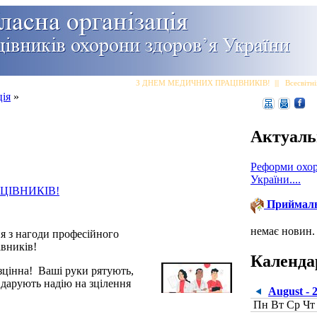
З ДНЕМ МЕДИЧНИХ ПРАЦІВНИКІВ!
|||
Всесвітній
ція
»
Актуаль
Реформи охор
України....
ЦІВНИКІВ!
Приймал
немає новин.
я з нагоди професійного
івників!
Календа
езцінна! Ваші руки рятують,
 дарують надію на зцілення
August - 
Пн
Вт
Ср
Чт