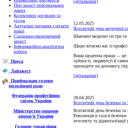
Нормативні документи
[детальніше]
Про захист персональних
даних
Колективні договори та
угоди
12.05.2025
Актуальні питання з оплати
Всесвітній день медичної с
праці
Соціально-економічний
Шановні медичні сестри та 
захист
Щиро вітаємо вас із профе
Інформаційно-аналітична
робота
Ваша щоденна праця — це з
чуйності, людяності й сам
Преса
приходите на допомогу, під
Дайджест
[детальніше]
Приймальня голови
молодіжної ради
Федерація професійних
28.04.2025
спілок України
Всесвітній день безпеки та 
Всесвітній день безпеки та 
Міністерство охорони
Революція в галузі безпеки
здоров'я України
інтелекту та діджиталізації 
Головне управління