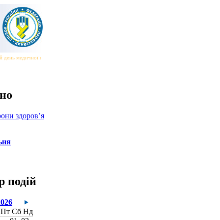
 день медичної сестри та медичного брата
|||
Всесвітній день безпеки та здоров’я на робот
но
они здоров’я
ьня
р подій
2026
Пт
Сб
Нд