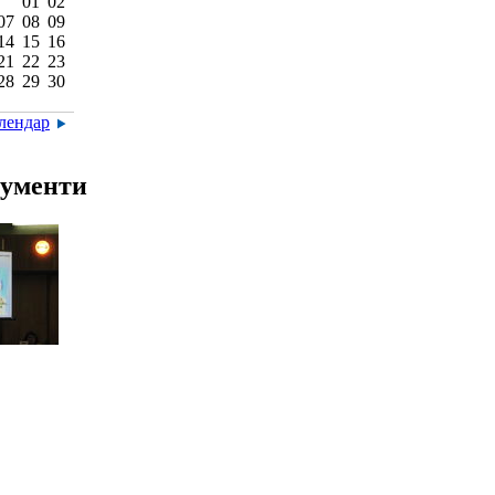
01
02
07
08
09
14
15
16
21
22
23
28
29
30
алендар
ументи