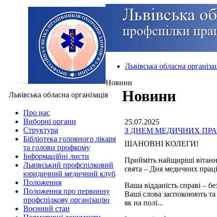
Львівська обласна організа
Новини
Новини
Львівська обласна організація
Про нас
Виборні органи
25.07.2025
Структура
З ДНЕМ МЕДИЧНИХ ПРА
Бібліотека головного лікаря
ШАНОВНІ КОЛЕГИ!
та голови профкому
Інформаційні листи
Прийміть найщиріші вітанн
Львівський профспілковий
свята – Дня медичних прац
юридичний медичний клуб
Положення
Ваша відданість справі – б
Положення про первинну
Ваші слова заспокоюють та
профспілкову організацію
як на полі...
Воєнний стан