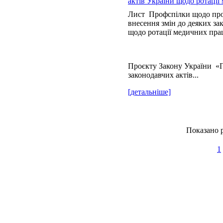
актів України щодо ротації
Лист Профспілки щодо про
внесення змін до деяких за
щодо ротації медичних пра
Проєкту Закону України «П
законодавчих актів...
[детальніше]
Показано р
1