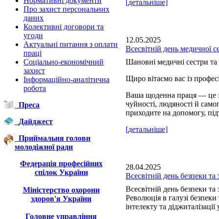
Нормативні документи
[детальніше]
Про захист персональних
даних
Колективні договори та
угоди
12.05.2025
Актуальні питання з оплати
Всесвітній день медичної с
праці
Соціально-економічний
Шановні медичні сестри та 
захист
Щиро вітаємо вас із профе
Інформаційно-аналітична
робота
Ваша щоденна праця — це з
чуйності, людяності й сам
Преса
приходите на допомогу, під
Дайджест
[детальніше]
Приймальня голови
молодіжної ради
Федерація професійних
28.04.2025
спілок України
Всесвітній день безпеки та 
Всесвітній день безпеки та 
Міністерство охорони
Революція в галузі безпеки
здоров'я України
інтелекту та діджиталізації 
Головне управління