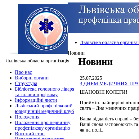
Львівська обласна організа
Новини
Новини
Львівська обласна організація
Про нас
Виборні органи
25.07.2025
Структура
З ДНЕМ МЕДИЧНИХ ПРА
Бібліотека головного лікаря
ШАНОВНІ КОЛЕГИ!
та голови профкому
Інформаційні листи
Прийміть найщиріші вітанн
Львівський профспілковий
свята – Дня медичних прац
юридичний медичний клуб
Положення
Ваша відданість справі – б
Положення про первинну
Ваші слова заспокоюють та
профспілкову організацію
як на полі...
Воєнний стан