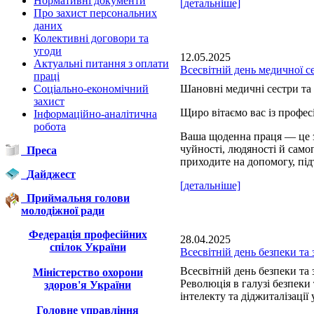
Нормативні документи
[детальніше]
Про захист персональних
даних
Колективні договори та
угоди
12.05.2025
Актуальні питання з оплати
Всесвітній день медичної с
праці
Соціально-економічний
Шановні медичні сестри та 
захист
Щиро вітаємо вас із профе
Інформаційно-аналітична
робота
Ваша щоденна праця — це з
чуйності, людяності й сам
Преса
приходите на допомогу, під
Дайджест
[детальніше]
Приймальня голови
молодіжної ради
Федерація професійних
28.04.2025
спілок України
Всесвітній день безпеки та 
Всесвітній день безпеки та 
Міністерство охорони
Революція в галузі безпеки
здоров'я України
інтелекту та діджиталізації 
Головне управління