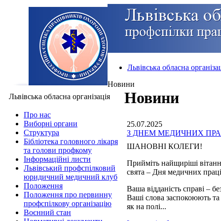
Львівська обласна організа
Новини
Новини
Львівська обласна організація
Про нас
Виборні органи
25.07.2025
Структура
З ДНЕМ МЕДИЧНИХ ПРА
Бібліотека головного лікаря
ШАНОВНІ КОЛЕГИ!
та голови профкому
Інформаційні листи
Прийміть найщиріші вітанн
Львівський профспілковий
свята – Дня медичних прац
юридичний медичний клуб
Положення
Ваша відданість справі – б
Положення про первинну
Ваші слова заспокоюють та
профспілкову організацію
як на полі...
Воєнний стан