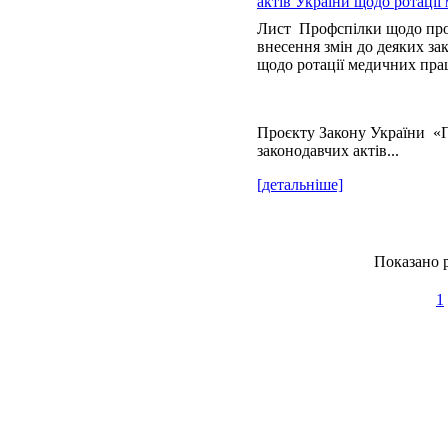
актів України щодо ротації
Лист Профспілки щодо про
внесення змін до деяких за
щодо ротації медичних пра
Проєкту Закону України «П
законодавчих актів...
[детальніше]
Показано р
1